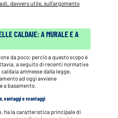
adi, davvero utile, sull'argomento
ELLE CALDAIE: A MURALE E A
ione da poco; perciò a questo scopo è
avia, a seguito di recenti normative
i caldaia ammesse dalla legge,
aldamento ad oggi avviene
 e a basamento.
e, vantaggi e svantaggi
 ha la caratteristica principale di