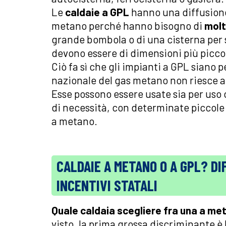
Le
caldaie a GPL
hanno una diffusione
metano perché hanno bisogno di
molt
grande bombola o di una cisterna per s
devono essere di dimensioni più picco
Ciò fa sì che gli impianti a GPL siano p
nazionale del gas metano non riesce a
Esse possono essere usate sia per uso 
di necessità, con determinate piccol
a metano.
CALDAIE A METANO O A GPL? DI
INCENTIVI STATALI
Quale caldaia scegliere fra una a me
visto, la prima grossa discriminante è 