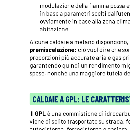
modulazione della fiamma possa es
in base a parametri scelti dall’ut
ovviamente in base alla zona climat
abitazione.
Alcune caldaie a metano dispongono, i
premiscelazione
: ciò vuol dire che s
proporzioni più accurate aria e gas p
garantendo quindi un rendimento migl
spese, nonché una maggiore tutela de
CALDAIE A GPL: LE CARATTERIS
Il
GPL
è una commistione di idrocarbur
viene di solito trasportato su strada, 
autocisterna, ferrocisterna o gasiera.