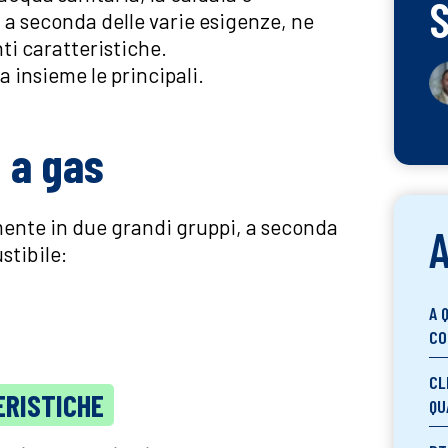
 a seconda delle varie esigenze, ne
ti caratteristiche.
 insieme le principali.
a a gas
lmente in due grandi gruppi, a seconda
A
stibile:
A 
CO
CL
ERISTICHE
QU