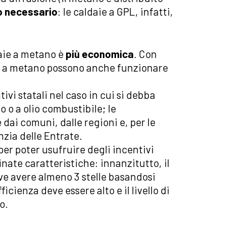
o necessario
: le caldaie a GPL, infatti,
ldaie a metano è
più economica
. Con
ie a metano possono anche funzionare
ivi statali nel caso in cui si debba
o o a olio combustibile; le
ai comuni, dalle regioni e, per le
nzia delle Entrate.
per poter usufruire degli incentivi
nate caratteristiche: innanzitutto, il
e avere almeno 3 stelle basandosi
fficienza deve essere alto e il livello di
o.