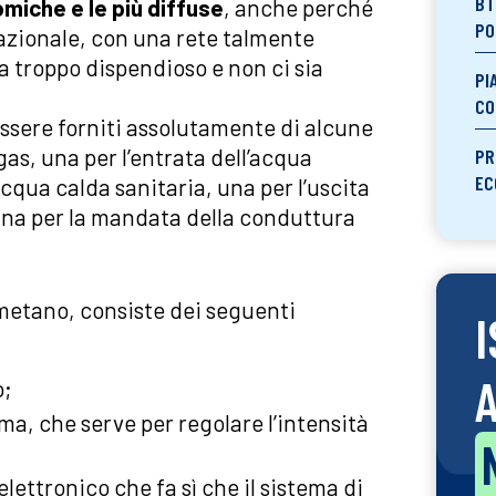
BT
miche e le più diffuse
, anche perché
PO
 nazionale, con una rete talmente
ia troppo dispendioso e non ci sia
PI
CO
essere forniti assolutamente di alcune
 gas, una per l’entrata dell’acqua
PR
EC
acqua calda sanitaria, una per l’uscita
una per la mandata della conduttura
 metano, consiste dei seguenti
I
o;
a, che serve per regolare l’intensità
lettronico che fa sì che il sistema di