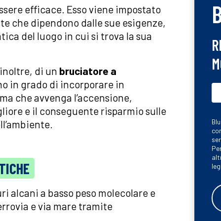
sere efficace. Esso viene impostato
ente che dipendono dalle sue esigenze,
ica del luogo in cui si trova la sua
R
M
noltre, di un
bruciatore a
ono in grado di incorporare in
rima che avvenga l’accensione,
iore e il conseguente risparmio sulle
Blu
ll’ambiente.
con
ser
Per
alt
TICHE
leg
i alcani a basso peso molecolare e
ferrovia e via mare tramite