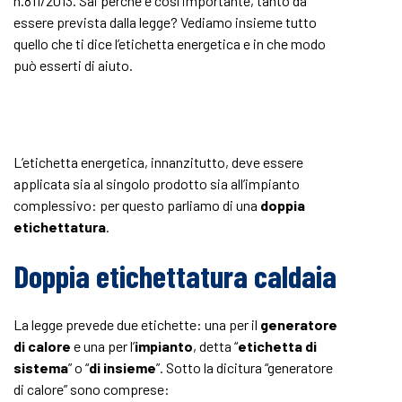
n.811/2013. Sai perché è così importante, tanto da
essere prevista dalla legge? Vediamo insieme tutto
quello che ti dice l’etichetta energetica e in che modo
può esserti di aiuto.
L’etichetta energetica, innanzitutto, deve essere
applicata sia al singolo prodotto sia all’impianto
complessivo: per questo parliamo di una
doppia
etichettatura
.
Doppia etichettatura caldaia
La legge prevede due etichette: una per il
generatore
di calore
e una per l’
impianto
, detta “
etichetta di
sistema
” o “
di insieme
”. Sotto la dicitura “generatore
di calore” sono comprese: