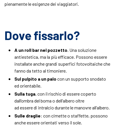
pienamente le esigenze dei viaggiatori.
Dove fissarlo?
A un roll bar nel pozzetto
. Una soluzione
antiestetica, ma la più efficace. Possono essere
installate anche grandi superfici fotovoltaiche che
fanno da tetto al timoniere.
Sul pulpito a un palo
con un supporto snodato
ed orientabile.
Sulla tuga
, con il rischio di essere coperto
dall’ombra del boma o dell’albero oltre
ad essere di intralcio durante le manovre all’albero.
Sulle draglie
: con cimette o staffette, possono
anche essere orientati verso il sole.