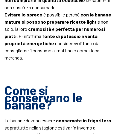
non comprarle in quantità eccessive
se sapete di
non riuscire a consumarle.
Evitare lo spreco
è possibile perché
con le banane
mature si possono preparare ricette light
e non
solo, la loro
cremosità
è
perfetta per numerosi
piatti.
È un’ottima
fonte di potassio
e
vanta
proprietà energetiche
considerevoli tanto da
consigliarne il consumo al mattino o come ricca
merenda.
Come si
conservano le
banane?
Le banane devono essere
conservate in frigorifero
soprattutto nella stagione estiva; in inverno a