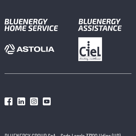
BLUENERGY GROUP SpA – Sede Legale 33100 Udine (UD),