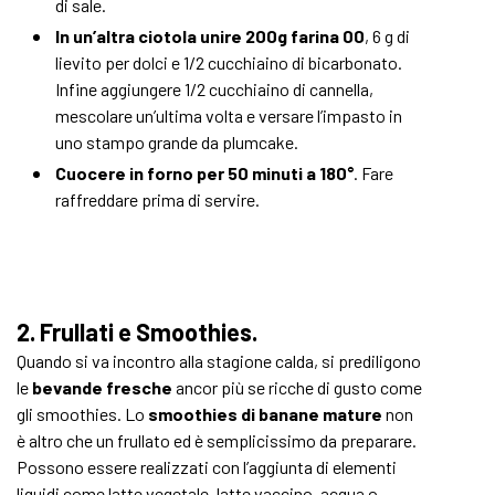
di sale.
In un’altra ciotola unire 200g farina 00
, 6 g di
lievito per dolci e 1/2 cucchiaino di bicarbonato.
Infine aggiungere 1/2 cucchiaino di cannella,
mescolare un’ultima volta e versare l’impasto in
uno stampo grande da plumcake.
Cuocere in forno per 50 minuti a 180°
. Fare
raffreddare prima di servire.
2. Frullati e Smoothies.
Quando si va incontro alla stagione calda, si prediligono
le
bevande fresche
ancor più se ricche di gusto come
gli smoothies. Lo
smoothies di banane mature
non
è altro che un frullato ed è semplicissimo da preparare.
Possono essere realizzati con l’aggiunta di elementi
liquidi come latte vegetale, latte vaccino, acqua o