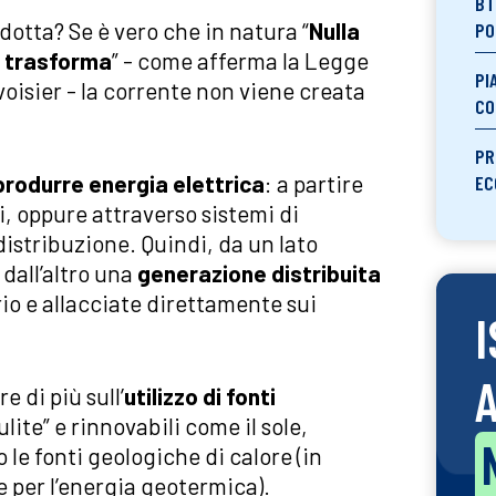
BT
otta? Se è vero che in natura “
Nulla
PO
si trasforma
” - come afferma la Legge
PI
oisier - la corrente non viene creata
CO
PR
produrre energia elettrica
: a partire
EC
i, oppure attraverso sistemi di
distribuzione. Quindi, da un lato
, dall’altro una
generazione distribuita
orio e allacciate direttamente sui
I
 di più sull’
utilizzo di fonti
lite” e rinnovabili come il sole,
o le fonti geologiche di calore (in
 per l’energia geotermica).