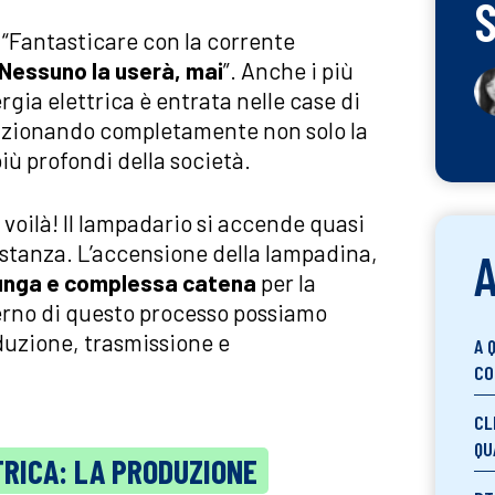
“Fantasticare con la corrente
Nessuno la userà, mai
”. Anche i più
rgia elettrica è entrata nelle case di
uzionando completamente non solo la
ù profondi della società.
 voilà! Il lampadario si accende quasi
stanza. L’accensione della lampadina,
A
a lunga e complessa catena
per la
nterno di questo processo possiamo
duzione, trasmissione e
A 
CO
CL
QU
TRICA: LA PRODUZIONE