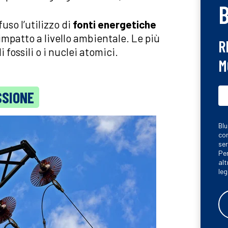
fuso l’utilizzo di
fonti energetiche
impatto a livello ambientale. Le più
R
fossili o i nuclei atomici.
M
SSIONE
Blu
con
ser
Per
alt
leg