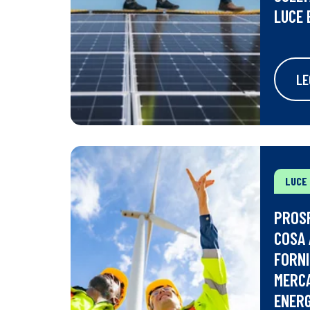
LUCE 
LE
LUCE
PROSP
COSA 
FORNI
MERCA
ENERG