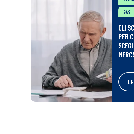
GAS
GLI S
PER C
SCEGL
MERCA
LE