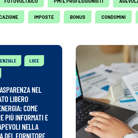
FOTOVOLTAICO
PMI E PROFESSIONISTI
AGEVOLA
ICAZIONE
IMPOSTE
BONUS
CONDOMINI
DENZIALE
LUCE
ASPARENZA NEL
TO LIBERO
ENERGIA: COME
E PIÙ INFORMATI E
APEVOLI NELLA
A DEL FORNITORE