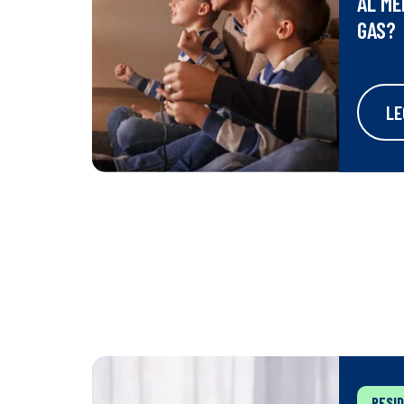
AL ME
GAS?
LE
RESI