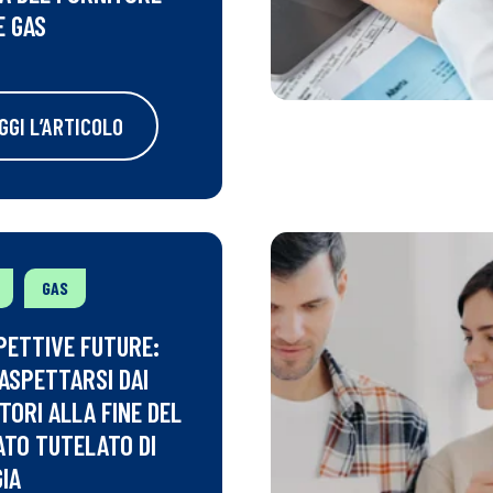
E GAS
GGI L’ARTICOLO
GAS
ETTIVE FUTURE:
ASPETTARSI DAI
TORI ALLA FINE DEL
TO TUTELATO DI
IA