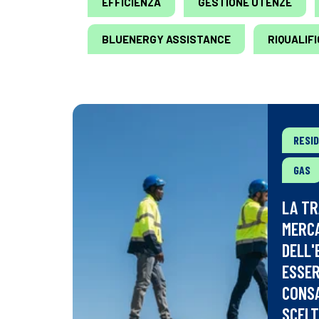
EFFICIENZA
GESTIONE UTENZE
BLUENERGY ASSISTANCE
RIQUALIF
RESI
GAS
LA TR
MERCA
DELL'
ESSER
CONS
SCELT