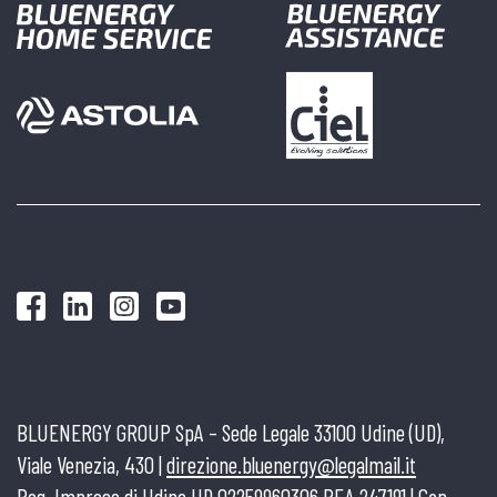
BLUENERGY GROUP SpA – Sede Legale 33100 Udine (UD),
Viale Venezia, 430 |
direzione.bluenergy@legalmail.it
Reg. Imprese di Udine UD 02259960306 REA 247191 | Cap.