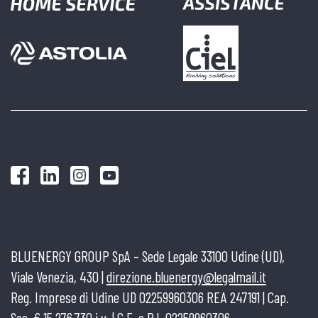
BLUENERGY GROUP SpA – Sede Legale 33100 Udine (UD),
Viale Venezia, 430 |
direzione.bluenergy@legalmail.it
Reg. Imprese di Udine UD 02259960306 REA 247191 | Cap.
Soc. € 15.276.730 i.v. | C.F. e P.I. 02259960306