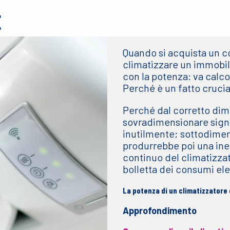
E
Quando si acquista un co
climatizzare un immobile
con la potenza: va calc
Perché è un fatto cruci
Perché dal corretto di
sovradimensionare signi
inutilmente; sottodimen
produrrebbe poi una ine
continuo del climatizza
bolletta dei consumi elet
La potenza di un climatizzatore
Approfondimento