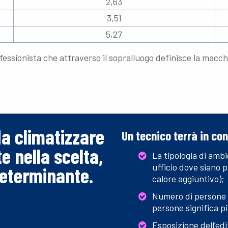
2,63
3,51
5,27
essionista che attraverso il sopralluogo definisce la macch
da climatizzare
Un tecnico terrà in co
e nella scelta,
La tipologia di amb
ufficio dove siano 
determinante.
calore aggiuntivo);
Numero di persone 
persone significa pi
Esposizione dell’edi