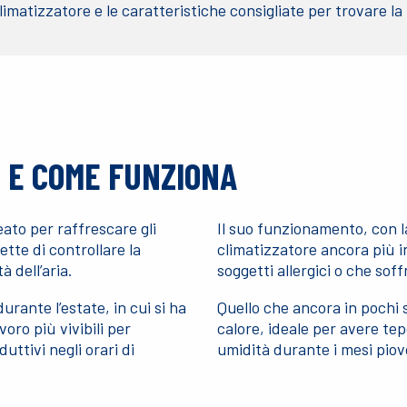
 climatizzatore e le caratteristiche consigliate per trovare l
E E COME FUNZIONA
leato per raffrescare gli
Il suo funzionamento, con la 
tte di controllare la
climatizzatore ancora più in
à dell’aria.
soggetti allergici o che sof
rante l’estate, in cui si ha
Quello che ancora in pochi 
voro più vivibili per
calore, ideale per avere te
ttivi negli orari di
umidità durante i mesi piov