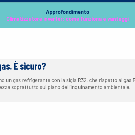
Approfondimento
Climatizzatore inverter: come funziona e vantaggi
gas. È sicuro?
no un gas refrigerante con la sigla R32, che rispetto al gas 
icurezza soprattutto sul piano dell’inquinamento ambientale.