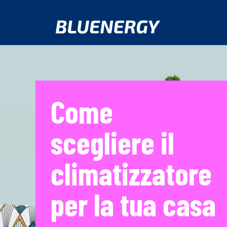
Come
scegliere il
climatizzatore
per la tua casa