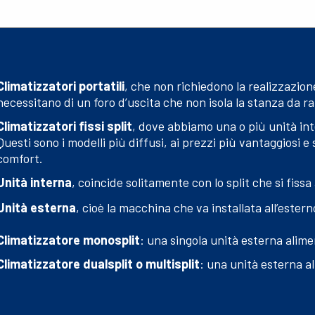
Climatizzatori portatili
, che non richiedono la realizzazion
necessitano di un foro d’uscita che non isola la stanza da r
Climatizzatori fissi split
, dove abbiamo una o più unità int
Questi sono i modelli più diffusi, ai prezzi più vantaggiosi 
comfort.
Unità interna
, coincide solitamente con lo split che si fissa
Unità esterna
, cioè la macchina che va installata all’esterno
Climatizzatore monosplit
: una singola unità esterna alim
Climatizzatore dualsplit o multisplit
: una unità esterna a