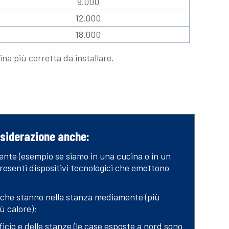
9.000
12.000
18.000
ina più corretta da installare.
nsiderazione anche:
iente (esempio se siamo in una cucina o in un
presenti dispositivi tecnologici che emettono
che stanno nella stanza mediamente (più
ù calore);
ficio e delle stanze (le case esposte a nord sono