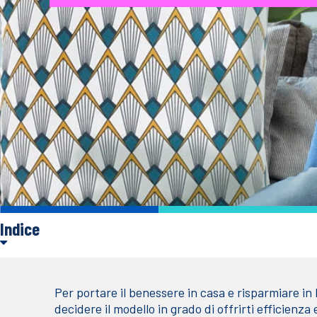
Indice
Per portare il benessere in casa e risparmiare in b
decidere il modello in grado di offrirti efficien